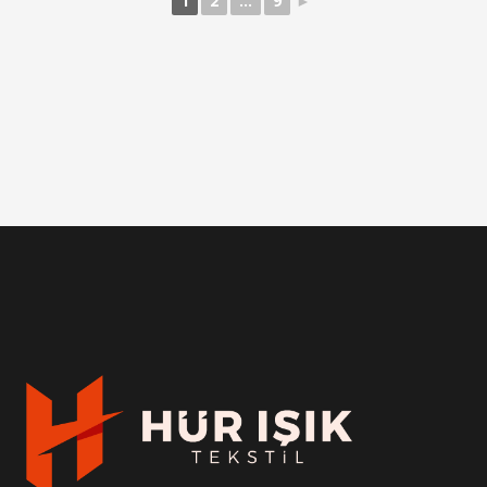
1
2
...
9
►