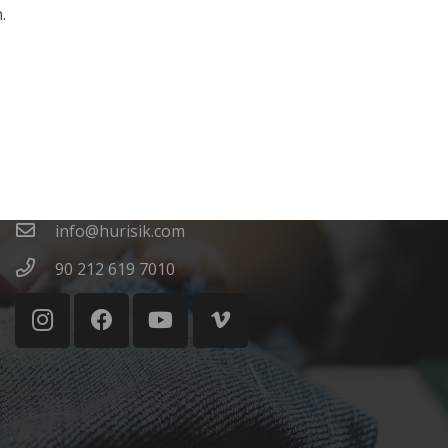
.
İletişim
2118 Sok. 6 D D:2 Sultangazi / İstanbul
info@hurisik.com
90 212 619 7010