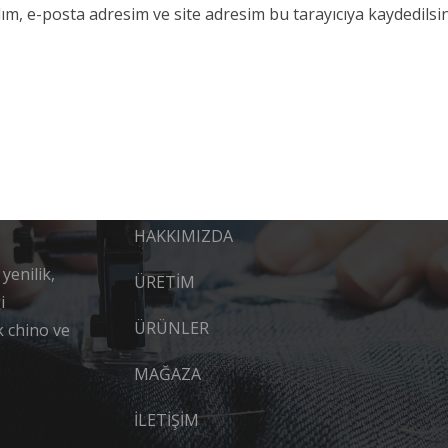
m, e-posta adresim ve site adresim bu tarayıcıya kaydedilsin
Menü
ANA SAYFA
HAKKIMIZDA
yenilik,
ÜRETİM
i
ÜRÜNLER
k chino ve
MAĞAZA
İLETİŞİM