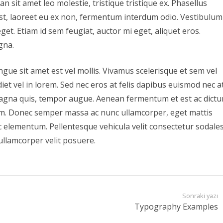
n sit amet leo molestie, tristique tristique ex. Phasellus
 est, laoreet eu ex non, fermentum interdum odio. Vestibulum
et. Etiam id sem feugiat, auctor mi eget, aliquet eros.
gna.
ngue sit amet est vel mollis. Vivamus scelerisque et sem vel
iet vel in lorem. Sed nec eros at felis dapibus euismod nec a
agna quis, tempor augue. Aenean fermentum et est ac dictu
m. Donec semper massa ac nunc ullamcorper, eget mattis
c elementum. Pellentesque vehicula velit consectetur sodale
ullamcorper velit posuere.
Sonraki yazı
Typography Examples