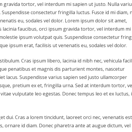
m gravida tortor, vel interdum mi sapien ut justo. Nulla variu
Suspendisse consectetur fringilla luctus. Fusce id mi diam, 
venenatis eu, sodales vel dolor. Lorem ipsum dolor sit amet,
s lacinia faucibus, orci ipsum gravida tortor, vel interdum mi
molestie ipsum volutpat quis. Suspendisse consectetur fringi
que ipsum erat, facilisis ut venenatis eu, sodales vel dolor.
ulum. Cras ipsum libero, lacinia id nibh nec, vehicula facil
oque penatibus et magnis dis parturient montes, nascetur
iet lacus. Suspendisse varius sapien sed justo ullamcorper
sque, pretium ex et, fringilla urna. Sed at interdum tortor, ve
, vitae vulputate leo egestas. Donec tempus leo et ex luctus, 
t dui. Cras a lorem tincidunt, laoreet orci nec, venenatis est
uis, ornare id diam. Donec pharetra ante at augue dictum, vel