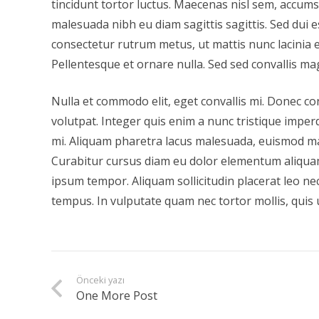
tincidunt tortor luctus. Maecenas nisl sem, accumsa
malesuada nibh eu diam sagittis sagittis. Sed dui
consectetur rutrum metus, ut mattis nunc lacinia eg
Pellentesque et ornare nulla. Sed sed convallis ma
Nulla et commodo elit, eget convallis mi. Donec co
volutpat. Integer quis enim a nunc tristique imperd
mi. Aliquam pharetra lacus malesuada, euismod m
Curabitur cursus diam eu dolor elementum aliqua
ipsum tempor. Aliquam sollicitudin placerat leo ne
tempus. In vulputate quam nec tortor mollis, quis 
Önceki yazı
One More Post