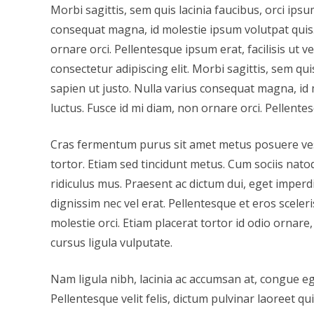
Morbi sagittis, sem quis lacinia faucibus, orci ipsu
consequat magna, id molestie ipsum volutpat quis. 
ornare orci. Pellentesque ipsum erat, facilisis ut 
consectetur adipiscing elit. Morbi sagittis, sem qui
sapien ut justo. Nulla varius consequat magna, id 
luctus. Fusce id mi diam, non ornare orci. Pellentes
Cras fermentum purus sit amet metus posuere vestib
tortor. Etiam sed tincidunt metus. Cum sociis nat
ridiculus mus. Praesent ac dictum dui, eget imperd
dignissim nec vel erat. Pellentesque et eros sceleri
molestie orci. Etiam placerat tortor id odio ornare
cursus ligula vulputate.
Nam ligula nibh, lacinia ac accumsan at, congue ege
Pellentesque velit felis, dictum pulvinar laoreet q