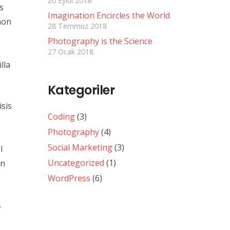
20 Eylül 2018
s
Imagination Encircles the World
non
28 Temmuz 2018
Photography is the Science
27 Ocak 2018
lla
Kategoriler
isis
Coding
(3)
Photography
(4)
Social Marketing
(3)
l
Uncategorized
(1)
in
WordPress
(6)
.